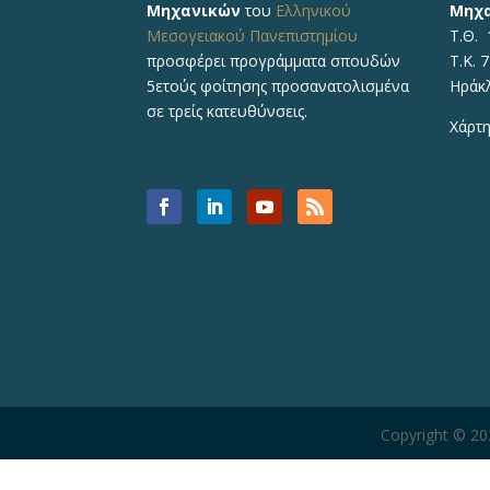
Μηχανικών
του
Ελληνικού
Μηχ
Μεσογειακού Πανεπιστημίου
Τ.Θ. 
προσφέρει προγράμματα σπουδών
Τ.Κ. 
5ετούς φοίτησης προσανατολισμένα
Ηράκ
σε τρείς κατευθύνσεις.
Χάρτη
Copyright © 2