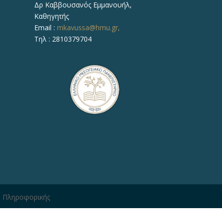
Δρ Καββουσανός Εμμανουήλ,
Καθηγητής
Email :
mkavussa@hmu.gr,
Τηλ : 2810379704
η Πληροφορικής