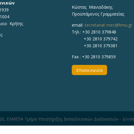
ανικών
Κώστας Μανιαδάκης​
1939
Προϊστάμενος Γραμματείας
71004
λειο Κρήτης
email:
secretariat-mec@hmu.gr
Τηλ.:
+30 2810 379848
ς:
+30 2810 379742
+30 2810 379381
Fax :
+30 2810 379859
Επικοινωνία
020, ΕΛΜΕΠΑ Τμήμα Υποστήριξης Εκπαιδευτικών Διαδικασιών - Δ/νσ