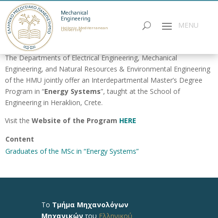
Mechanical
Engineering
Hellenic Mediterranean
University
MSc in “Energy Systems”
The Departments of Electrical Engineering, Mechanical
Engineering, and Natural Resources & Environmental Engineering
of the HMU jointly offer an Interdepartmental Master’s Degree
Program in “
Energy Systems
”, taught at the School of
Engineering in Heraklion, Crete.
Visit the
Website of the Program
HERE
Content
Graduates of the MSc in “Energy Systems”
Το
Τμήμα Μηχανολόγων
Μηχανικών
του
Ελληνικού