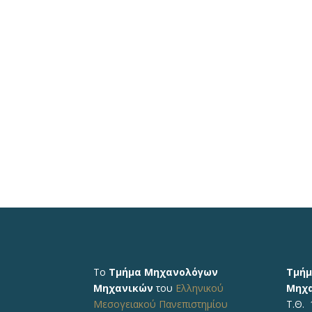
Το
Τμήμα Μηχανολόγων
Τμή
Μηχανικών
του
Ελληνικού
Μηχ
Μεσογειακού Πανεπιστημίου
Τ.Θ. 