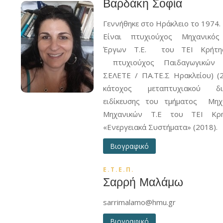
Βαρδάκη Σοφία
Γεννήθηκε στο Ηράκλειο το 1974.
Είναι πτυχιούχος Μηχανικός
Έργων Τ.Ε. του ΤΕΙ Κρήτης
πτυχιούχος Παιδαγωγικών
ΣΕΛΕΤΕ / ΠΑ.ΤΕ.Σ Ηρακλείου) (
κάτοχος μεταπτυχιακού δι
ειδίκευσης του τμήματος Μηχ
Μηχανικών Τ.Ε του ΤΕΙ Κρ
«Ενεργειακά Συστήματα» (2018).
Βιογραφικό
Ε.Τ.Ε.Π.
Σαρρή Μαλάμω
sarrimalamo@hmu.gr
Βιογραφικό