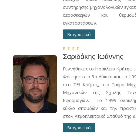
συντήρησης μηχανολογικών εγκα
αεροσκαφών και θερμοϋδρ
εγκαταστάσεων.
Βιογραφικό
Ε.Τ.Ε.Π.
Σαριδάκης Ιωάννης
Γεννήθηκε στο Ηράκλειο Κρήτης τ
Φοίτησε στο 3ο Λύκειο και το 19
στο ΤΕΙ Κρήτης, στο Τμήμα Μη
Μηχανικών της Σχολής Τεχν
Εφαρμογών. Το 1999 ολοκλή
κύκλο σπουδών και την πρακτι
στον Ατμοηλεκτρικό Σταθμό της 
Βιογραφικό