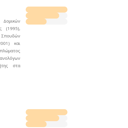
 Δομικών
 (1995),
 Σπουδών
2001) και
πλώματος
ανολόγων
ήτης στα