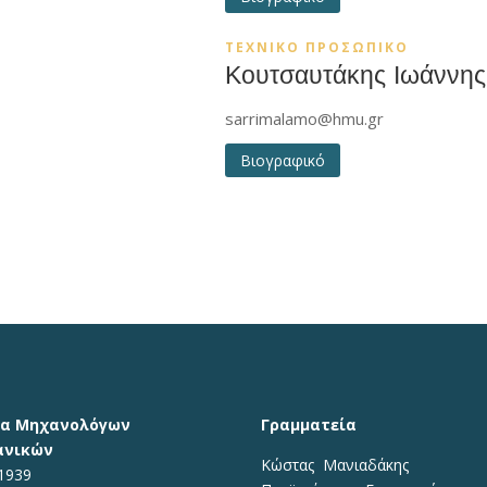
ΤΕΧΝΙΚΟ ΠΡΟΣΩΠΙΚΟ
Κουτσαυτάκης Ιωάννης
sarrimalamo@hmu.gr
Βιογραφικό
μα Μηχανολόγων
Γραμματεία
ανικών
Κώστας Μανιαδάκης​
1939