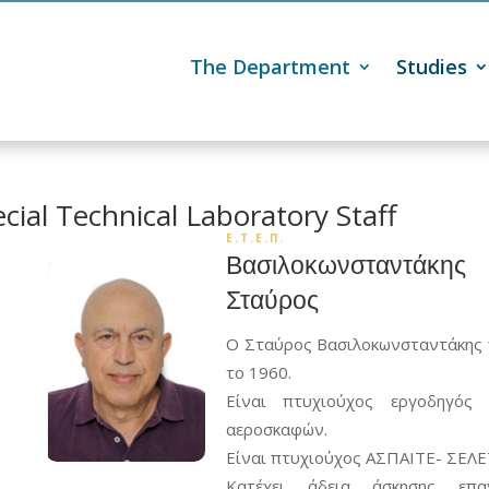
The Department
Studies

cial Technical Laboratory Staff
Ε.Τ.Ε.Π.
Βασιλοκωνσταντάκης
Σταύρος
O Σταύρος Βασιλοκωνσταντάκης 
το 1960.
Είναι πτυχιούχος εργοδηγός 
αεροσκαφών.
Είναι πτυχιούχος ΑΣΠΑΙΤΕ- ΣΕΛ
Κατέχει άδεια άσκησης επαγ