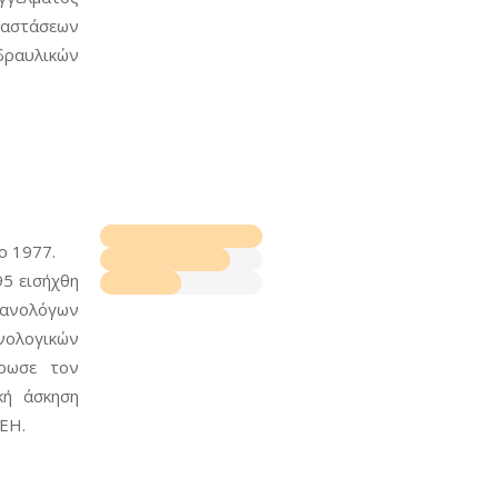
ταστάσεων
αυλικών
ο 1977.
95 εισήχθη
χανολόγων
ολογικών
ρωσε τον
κή άσκηση
ΔΕΗ.