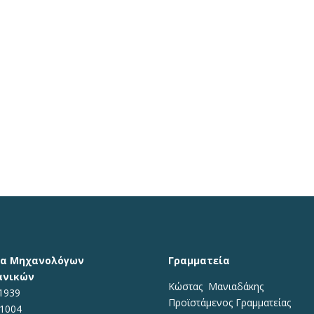
μα Μηχανολόγων
Γραμματεία
ανικών
Κώστας Μανιαδάκης​
1939
Προϊστάμενος Γραμματείας
71004