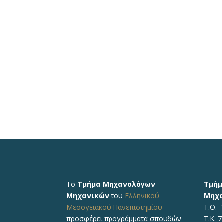
Το
Τμήμα Μηχανολόγων
Τμή
Μηχανικών
του
Ελληνικού
Μηχ
Μεσογειακού Πανεπιστημίου
Τ.Θ. 
προσφέρει προγράμματα σπουδών
Τ.Κ. 